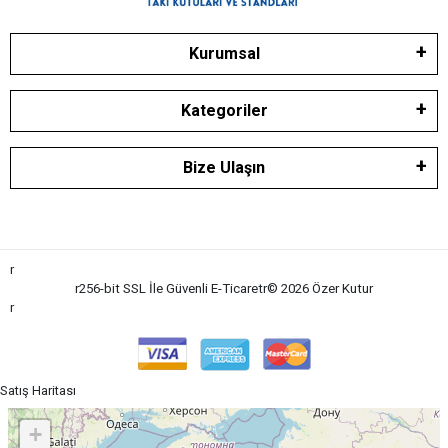
Kurumsal
Kategoriler
Bize Ulaşın
r
r
256-bit SSL İle Güvenli E-Ticaret
r
© 2026 Özer Kutu
r
r
Satış Haritası