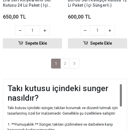
Lila Sert Kolye& Mini Set
Bordo Sert Kelepçe Kutusu 12
Kutusu 24 Lü Paket ( İçi
Li Paket ( Içi Süngerli )
Süngerli )
650,00 TL
600,00 TL
Sepete Ekle
Sepete Ekle
1
2
3
Takı kutusu içindeki sunger
nasıldır?
Takı kutusu içindeki sünger, takıları korumak ve düzenli tutmak için
tasarlanmış özel bir malzemedir. Genellikle şu özelliklere sahiptir:
1. **Yumuşaklık:** Sünger, takıları çizilmelere ve darbelere karşı
koruyacak kadar yumuşaktır.