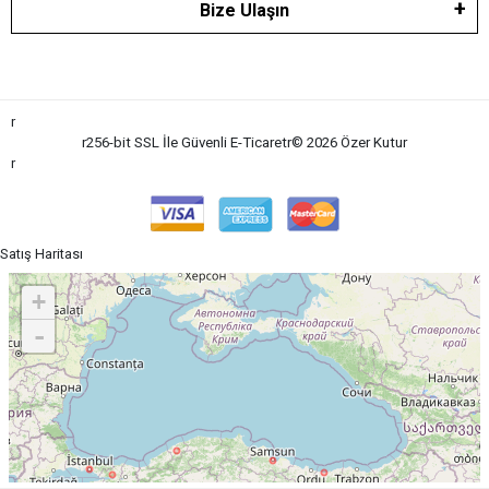
Bize Ulaşın
r
r
256-bit SSL İle Güvenli E-Ticaret
r
© 2026 Özer Kutu
r
r
Satış Haritası