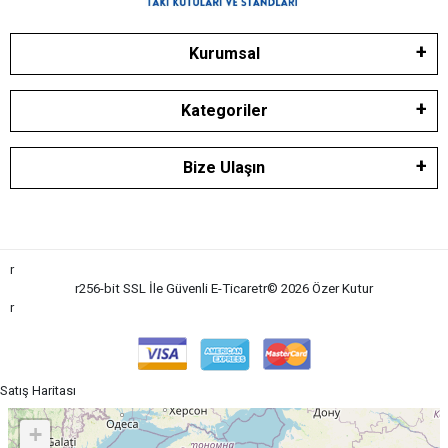
Kurumsal
Kategoriler
Bize Ulaşın
r
r
256-bit SSL İle Güvenli E-Ticaret
r
© 2026 Özer Kutu
r
r
Satış Haritası