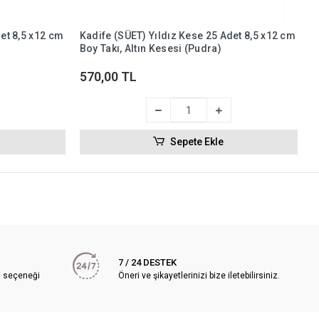
2
et 8,5 x12 cm
Kadife (SÜET) Yıldız Kese 25 Adet 8,5 x12 cm
Boy Takı, Altın Kesesi (Pudra)
570,00 TL
Sepete Ekle
7 / 24 DESTEK
a seçeneği
Öneri ve şikayetlerinizi bize iletebilirsiniz.