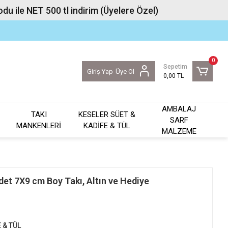
u ile NET 500 tl indirim (Üyelere Özel)
0
Sepetim
Giriş Yap
Üye Ol
0,00 TL
AMBALAJ
TAKI
KESELER SÜET &
SARF
MANKENLERİ
KADİFE & TÜL
MALZEME
det 7X9 cm Boy Takı, Altın ve Hediye
 & TÜL