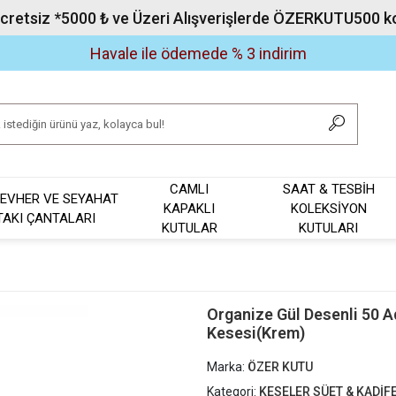
Ücretsiz *5000 ₺ ve Üzeri Alışverişlerde ÖZERKUTU500 kod
Havale ile ödemede % 3 indirim
CAMLI
SAAT & TESBİH
EVHER VE SEYAHAT
KAPAKLI
KOLEKSİYON
TAKI ÇANTALARI
KUTULAR
KUTULARI
Organize Gül Desenli 50 A
Kesesi(Krem)
Marka:
ÖZER KUTU
Kategori:
KESELER SÜET & KADİFE