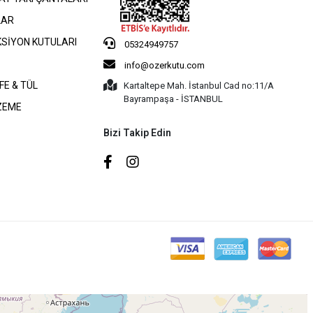
LAR
KSİYON KUTULARI
05324949757
info@ozerkutu.com
FE & TÜL
Kartaltepe Mah. İstanbul Cad no:11/A
Bayrampaşa - İSTANBUL
ZEME
Bizi Takip Edin