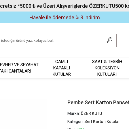
Ücretsiz *5000 ₺ ve Üzeri Alışverişlerde ÖZERKUTU500 kod
Havale ile ödemede % 3 indirim
CAMLI
SAAT & TESBİH
EVHER VE SEYAHAT
KAPAKLI
KOLEKSİYON
TAKI ÇANTALARI
KUTULAR
KUTULARI
Pembe Sert Karton Panset K
Marka:
ÖZER KUTU
Kategori:
Sert Karton Kutular