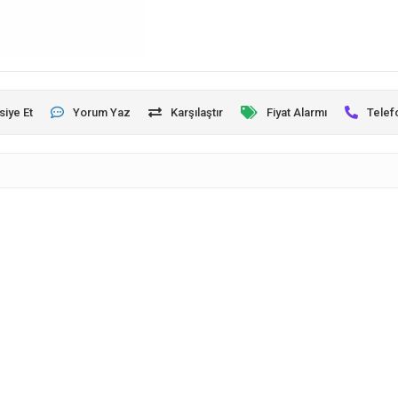
siye Et
Yorum Yaz
Karşılaştır
Fiyat Alarmı
Telef