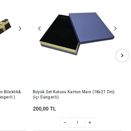
S
K
S
9
n Bileklik&
Büyük Set Kutusu Karton Mavi (18x21 Cm)
üngerli )
(içi Süngerli)
200,00 TL