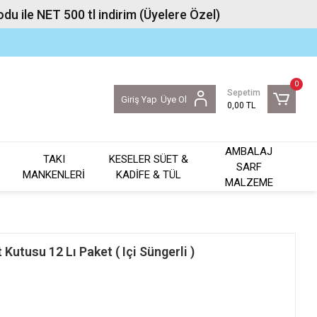
u ile NET 500 tl indirim (Üyelere Özel)
0
Sepetim
Giriş Yap
Üye Ol
0,00 TL
AMBALAJ
TAKI
KESELER SÜET &
SARF
MANKENLERİ
KADİFE & TÜL
MALZEME
utusu 12 Lı Paket ( Içi Süngerli )