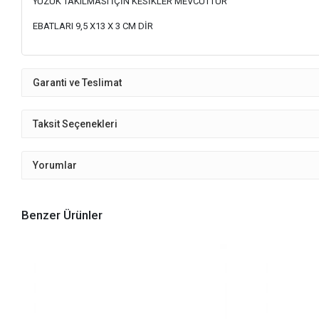
YÜZÜK TAKILMASI İÇİN KESİKLER MEVCUTTUR
EBATLARI 9,5 X13 X 3 CM DİR
Garanti ve Teslimat
Taksit Seçenekleri
Yorumlar
Benzer Ürünler