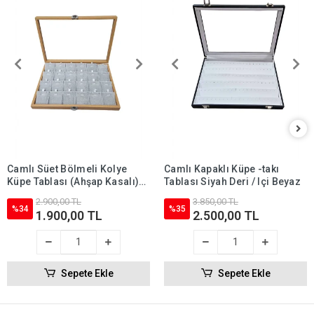
Camlı Süet Bölmeli Kolye
Camlı Kapaklı Küpe -takı
Küpe Tablası (Ahşap Kasalı)
Tablası Siyah Deri / Içi Beyaz
18'li
2.900,00 TL
3.850,00 TL
%34
%35
1.900,00 TL
2.500,00 TL
Sepete Ekle
Sepete Ekle