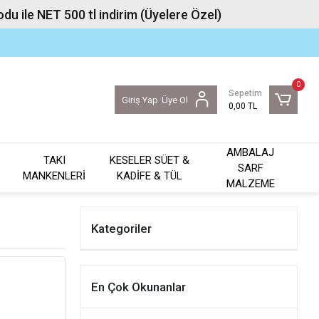
u ile NET 500 tl indirim (Üyelere Özel)
0
Sepetim
Giriş Yap
Üye Ol
0,00 TL
AMBALAJ
TAKI
KESELER SÜET &
SARF
MANKENLERİ
KADİFE & TÜL
MALZEME
Kategoriler
En Çok Okunanlar