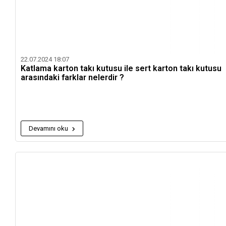
22.07.2024 18:07
Katlama karton takı kutusu ile sert karton takı kutusu
arasındaki farklar nelerdir ?
Devamını oku