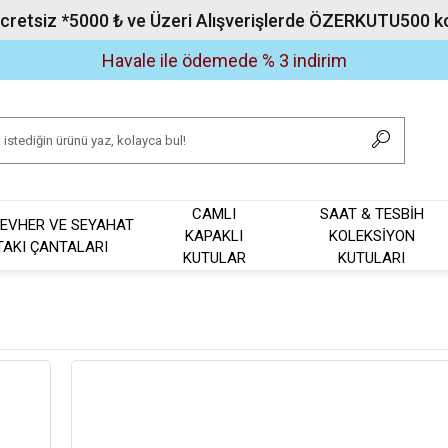
Ücretsiz *5000 ₺ ve Üzeri Alışverişlerde ÖZERKUTU500 kod
Havale ile ödemede % 3 indirim
CAMLI
SAAT & TESBİH
EVHER VE SEYAHAT
KAPAKLI
KOLEKSİYON
TAKI ÇANTALARI
KUTULAR
KUTULARI