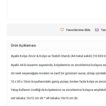
Favorilerime Ekle
Tav
Ürün Açıklaması
Ayaklı Kolye Zincir & Kolye ve Tesbih Standı (44 metal askılı) (10 X30 
Ayaklı 44 lü tasarımı sayesinde, kolyelerinizi ve zincirlerinizi kolayca s
Gri renk seçeneğiyle modern ve zarif bir görünüm sunar, dolap içindek
12 x 30 x 10cm boyutlarındaki geniş yüzeyi, birden fazla kolye ve zincir
Yatay kullanım özelliği ile kolyelerinizi ve zincirlerinizi kolayca erişilebil
üst tabaka 12x12 cm dir * alt tabaka 10x10 cm dir.