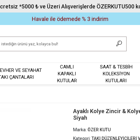
Ücretsiz *5000 ₺ ve Üzeri Alışverişlerde ÖZERKUTU500 kod
Havale ile ödemede % 3 indirim
CAMLI
SAAT & TESBİH
EVHER VE SEYAHAT
KAPAKLI
KOLEKSİYON
TAKI ÇANTALARI
KUTULAR
KUTULARI
Ayaklı Kolye Zincir & Koly
Siyah
Marka:
ÖZER KUTU
Kategori:
TAKI DÜZENLEYİCİLERİ 