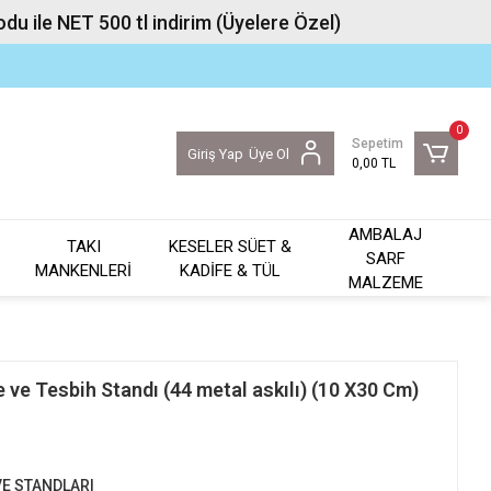
u ile NET 500 tl indirim (Üyelere Özel)
0
Sepetim
Giriş Yap
Üye Ol
0,00 TL
AMBALAJ
TAKI
KESELER SÜET &
SARF
MANKENLERİ
KADİFE & TÜL
MALZEME
e ve Tesbih Standı (44 metal askılı) (10 X30 Cm)
VE STANDLARI