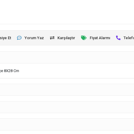
siye Et
Yorum Yaz
Karşılaştır
Fiyat Alarmı
Telef
pçe 8X28 Cm