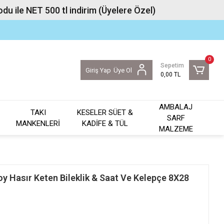
u ile NET 500 tl indirim (Üyelere Özel)
0
Sepetim
Giriş Yap
Üye Ol
0,00 TL
AMBALAJ
TAKI
KESELER SÜET &
SARF
MANKENLERİ
KADİFE & TÜL
MALZEME
oy Hasır Keten Bileklik & Saat Ve Kelepçe 8X28