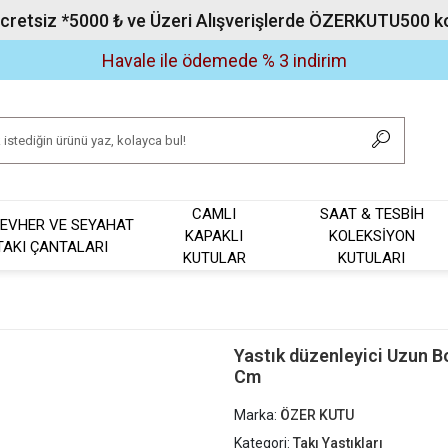
Ücretsiz *5000 ₺ ve Üzeri Alışverişlerde ÖZERKUTU500 kod
Havale ile ödemede % 3 indirim
CAMLI
SAAT & TESBİH
EVHER VE SEYAHAT
KAPAKLI
KOLEKSİYON
TAKI ÇANTALARI
KUTULAR
KUTULARI
Yastık düzenleyici Uzun B
Cm
Marka:
ÖZER KUTU
Kategori:
Takı Yastıkları