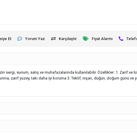
siye Et
Yorum Yaz
Karşılaştır
Fiyat Alarmı
Telef
in sergi, sunum, satış ve muhafazalarında kullanılabilir. Özellikler: 1. Zarif ve 
, zarif yüzey, takı daha iyi koruma 3. Teklif, nişan, düğün, doğum günü ve yıld