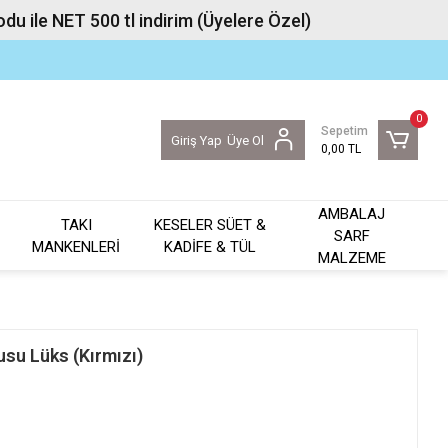
u ile NET 500 tl indirim (Üyelere Özel)
0
Sepetim
Giriş Yap
Üye Ol
0,00 TL
AMBALAJ
TAKI
KESELER SÜET &
SARF
MANKENLERİ
KADİFE & TÜL
MALZEME
usu Lüks (Kırmızı)