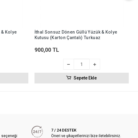
İ
K
9
 & Kolye
İthal Sonsuz Dönen Güllü Yüzük & Kolye
Kutusu (Karton Çantalı) Turkuaz
900,00 TL
Sepete Ekle
7 / 24 DESTEK
a seçeneği
Öneri ve şikayetlerinizi bize iletebilirsiniz.