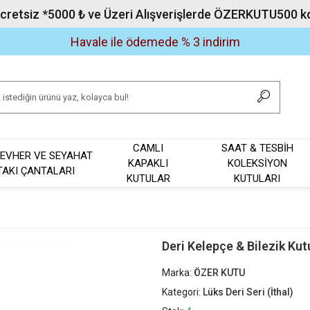
Ücretsiz *5000 ₺ ve Üzeri Alışverişlerde ÖZERKUTU500 kod
Havale ile ödemede % 3 indirim
CAMLI
SAAT & TESBİH
EVHER VE SEYAHAT
KAPAKLI
KOLEKSİYON
TAKI ÇANTALARI
KUTULAR
KUTULARI
Deri Kelepçe & Bilezik Kut
Marka:
ÖZER KUTU
Kategori:
Lüks Deri Seri (İthal)