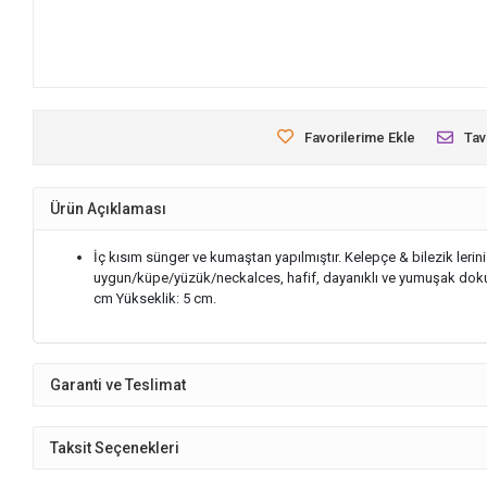
Favorilerime Ekle
Tav
Ürün Açıklaması
İç kısım sünger ve kumaştan yapılmıştır. Kelepçe & bilezik leriniz
uygun/küpe/yüzük/neckalces, hafif, dayanıklı ve yumuşak dokunma
cm Yükseklik: 5 cm.
Garanti ve Teslimat
Taksit Seçenekleri