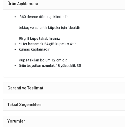
Ürün Açıklaması
360 derece döner şeklindedir
tektaş ve salantılı küpeler için idealdir
96 çift küpe takabilirsiniz
* Her basamak 24 çift küpe li x 4 tir.
kumaş kaplamadır
Küpe takılan bölüm 12 cm dir.
ürün boyutları uzunluk:18 yükseklik 35
Garanti ve Teslimat
Taksit Seçenekleri
Yorumlar